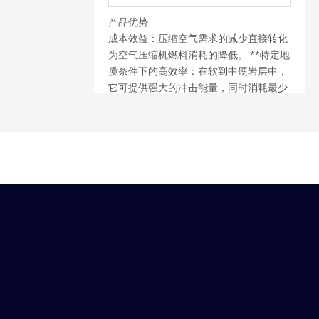
产品优势
成本效益：压缩空气需求的减少直接转化
为空气压缩机燃料消耗的降低。 **特定地
质条件下的高效率：在软到中硬岩层中，
它可提供强大的冲击能量，同时消耗最少
的能量。
结构简单：通常采用无阀配气系统或单活
塞设计，从而提高设备可靠性并简化维护
程序。 **减少振动和噪音：提供更顺畅的
钻井体验，有助于降低井壁塌陷的风险。
延长使用寿命：部件通常通过热处理工艺
进行强化，以最大限度地提高耐用性。常
见应用领域：水井钻探：**广泛应用于小
直径水井和地热井的钻探。采矿和采石：
用于采矿环境中的爆破孔钻探作业。
建筑工程：** 用于基础施工和锚固工程。