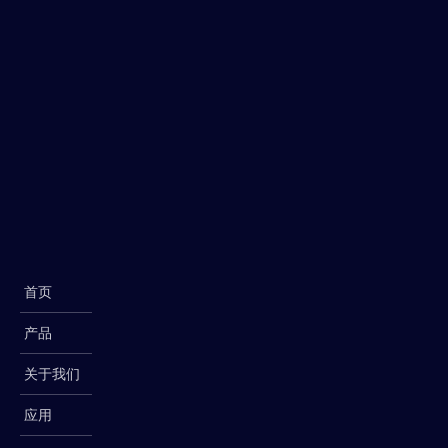
**组件和技术规格：类型：提供两种设计
配置：带或不带底阀。
规格：外径通常为80至137毫米，适合钻
直径为85至178毫米的钻孔。
排气排屑：采用高效的中央排气排屑设
计，防止岩屑二次破碎。材质：关键部件
经过热处理强化，增强耐磨性。
技术参数
首页
产品
关于我们
应用