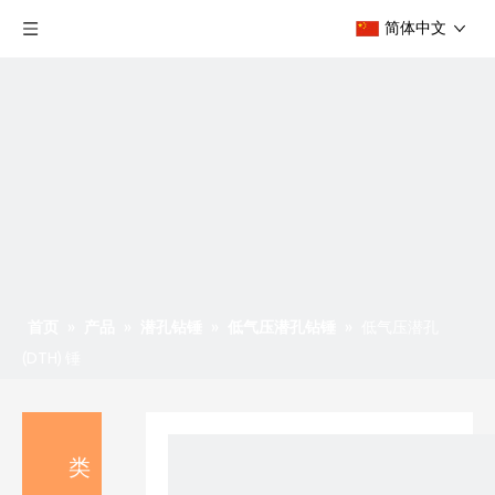
简体中文
首页
»
产品
»
潜孔钻锤
»
低气压潜孔钻锤
»
低气压潜孔
(DTH) 锤
类