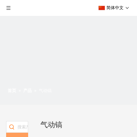
简体中文
首页
»
产品
»
气动镐
气动镐