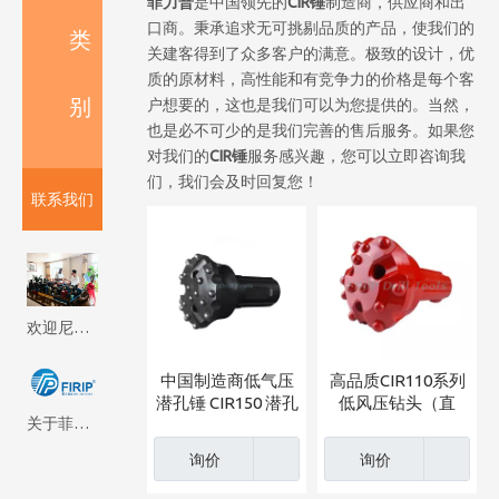
菲力普
是中国领先的
CIR锤
制造商，供应商和出
口商。秉承追求无可挑剔品质的产品，使我们的
类
关建客得到了众多客户的满意。极致的设计，优
质的原材料，高性能和有竞争力的价格是每个客
别
户想要的，这也是我们可以为您提供的。当然，
也是必不可少的是我们完善的售后服务。如果您
对我们的
CIR锤
服务感兴趣，您可以立即咨询我
们，我们会及时回复您！
联系我们
欢迎尼泊尔客户来我厂参观考察 Firip Mining And Machinery Co., Ltd
中国制造商低气压
高品质CIR110系列
潜孔锤 CIR150 潜孔
低风压钻头（直
关于菲瑞普
钻头批发出厂价
径：180mm）受中
亚客户欢迎
询价
询价